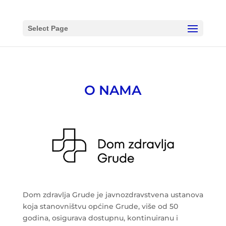
/*close opened accordion*/
/*add close icon to the bottom of
the accordion*/
Select Page
O NAMA
Dom zdravlja Grude je javnozdravstvena ustanova
koja stanovništvu općine Grude, više od 50
godina, osigurava dostupnu, kontinuiranu i