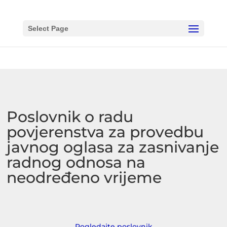
/*close opened accordion*/
/*add close icon to the bottom of
the accordion*/
Select Page
Poslovnik o radu
povjerenstva za provedbu
javnog oglasa za zasnivanje
radnog odnosa na
neodređeno vrijeme
Pogledajte poslovnik